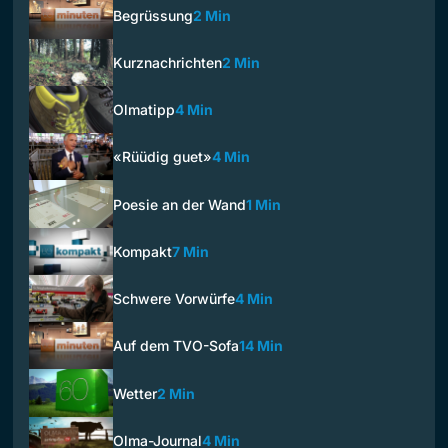
Begrüssung
2 Min
Kurznachrichten
2 Min
Olmatipp
4 Min
«Rüüdig guet»
4 Min
Poesie an der Wand
1 Min
Kompakt
7 Min
Schwere Vorwürfe
4 Min
Auf dem TVO-Sofa
14 Min
Wetter
2 Min
Olma-Journal
4 Min