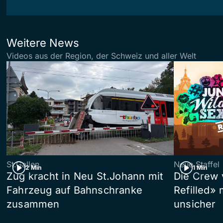
Weitere News
Videos aus der Region, der Schweiz und aller Welt
St.Gallen
Neue Staffel
2 Min
1 Min
Zug kracht in Neu St.Johann mit
Die Crew 
Fahrzeug auf Bahnschranke
Refilled»
zusammen
unsicher