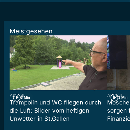
Meistgesehen
Aktuell
Aktuell
3 Min
3 Min
Trampolin und WC fliegen durch
Moschee
die Luft: Bilder vom heftigen
sorgen 
Unwetter in St.Gallen
Finanzi