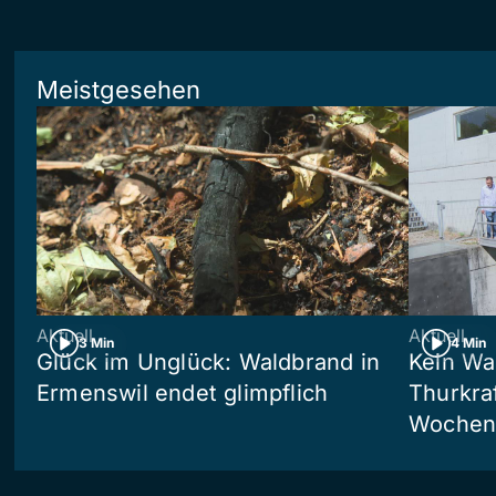
Meistgesehen
Aktuell
Aktuell
3 Min
4 Min
Glück im Unglück: Waldbrand in
Kein Wa
Ermenswil endet glimpflich
Thurkra
Wochen 