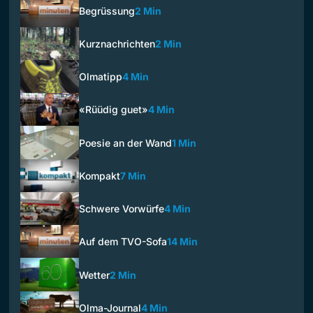
Begrüssung
2 Min
Kurznachrichten
2 Min
Olmatipp
4 Min
«Rüüdig guet»
4 Min
Poesie an der Wand
1 Min
Kompakt
7 Min
Schwere Vorwürfe
4 Min
Auf dem TVO-Sofa
14 Min
Wetter
2 Min
Olma-Journal
4 Min