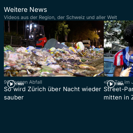
Weitere News
Videos aus der Region, der Schweiz und aller Welt
90 Tonnen Abfall
«Ein Tag im 
1 Min
1 Min
So wird Zürich über Nacht wieder
Street-P
sauber
mitten in 