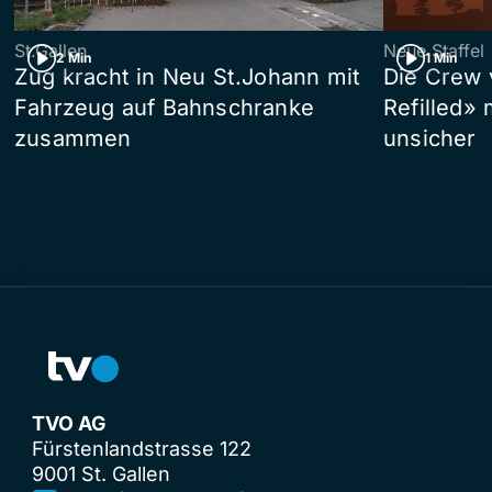
St.Gallen
Neue Staffel
2 Min
1 Min
Zug kracht in Neu St.Johann mit
Die Crew 
Fahrzeug auf Bahnschranke
Refilled»
zusammen
unsicher
TVO AG
Fürstenlandstrasse 122
9001 St. Gallen