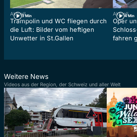
Aktuell
Aktuell
3 Min
4 Min
Trampolin und WC fliegen durch
Oper un
die Luft: Bilder vom heftigen
Schloss
Unwetter in St.Gallen
fahren 
Weitere News
Videos aus der Region, der Schweiz und aller Welt