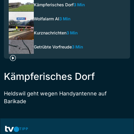
Kämpferisches Dorf
3 Min
Wolfalarm AI
3 Min
Kurznachrichten
3 Min
Getrübte Vorfreude
3 Min
Kämpferisches Dorf
Heldswil geht wegen Handyantenne auf
Barikade
TIPP