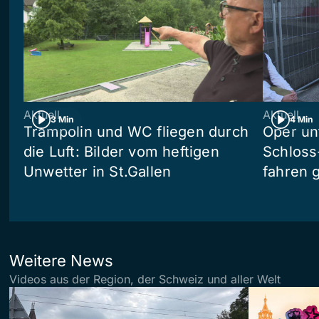
Aktuell
Aktuell
3 Min
4 Min
Trampolin und WC fliegen durch
Oper un
die Luft: Bilder vom heftigen
Schloss
Unwetter in St.Gallen
fahren 
Weitere News
Videos aus der Region, der Schweiz und aller Welt