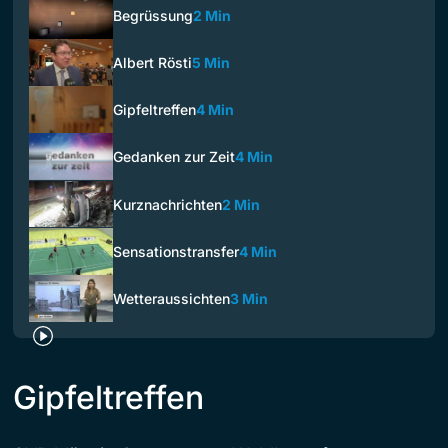
Begrüssung
2 Min
Albert Rösti
5 Min
Gipfeltreffen
4 Min
Gedanken zur Zeit
4 Min
Kurznachrichten
2 Min
Sensationstransfer
4 Min
Wetteraussichten
3 Min
Gipfeltreffen