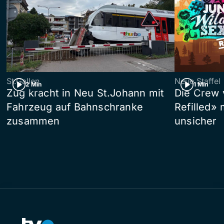
St.Gallen
Neue Staffel
2 Min
1 Min
Zug kracht in Neu St.Johann mit
Die Crew 
Fahrzeug auf Bahnschranke
Refilled»
zusammen
unsicher