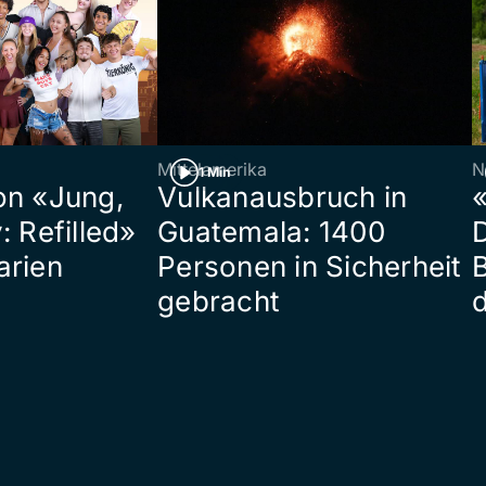
Mittelamerika
N
1 Min
on «Jung,
Vulkanausbruch in
«
: Refilled»
Guatemala: 1400
arien
Personen in Sicherheit
gebracht