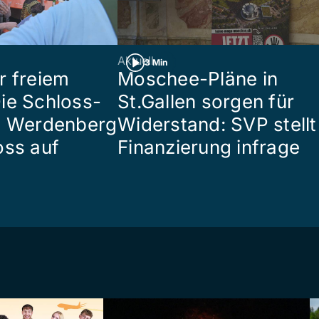
Aktuell
3 Min
r freiem
Moschee-Pläne in
ie Schloss-
St.Gallen sorgen für
e Werdenberg
Widerstand: SVP stellt
oss auf
Finanzierung infrage