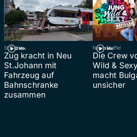
St.Gallen
Neue Staffel
2 Min
1 Min
Zug kracht in Neu
Die Crew v
St.Johann mit
Wild & Sexy
Fahrzeug auf
macht Bulg
Bahnschranke
unsicher
zusammen