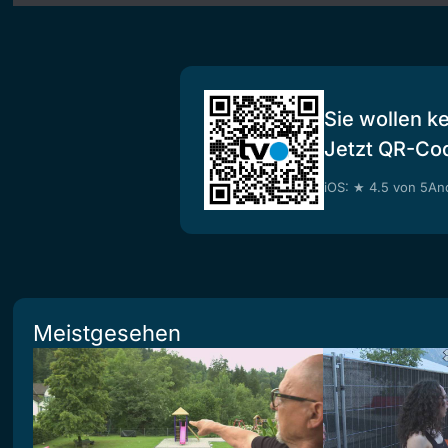
Sie wollen k
Jetzt QR-Co
iOS: ★ 4.5 von 5
And
Meistgesehen