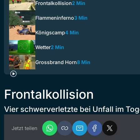
Frontalkollision
2 Min
Flammeninferno
3 Min
Königscamp
4 Min
Wetter
2 Min
Grossbrand Horn
8 Min
Frontalkollision
Vier schwerverletzte bei Unfall im To
Jetzt teilen