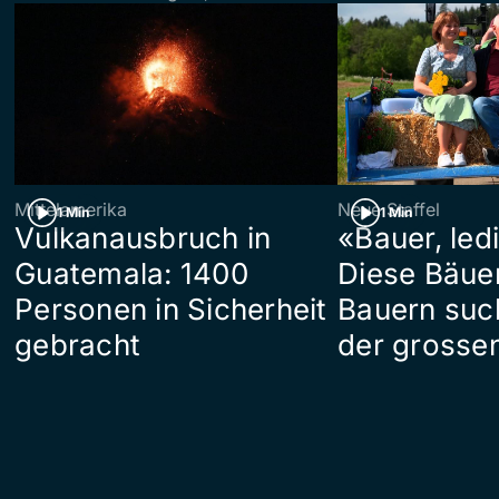
Mittelamerika
Neue Staffel
1 Min
1 Min
Vulkanausbruch in
«Bauer, led
Guatemala: 1400
Diese Bäue
Personen in Sicherheit
Bauern suc
gebracht
der grosse