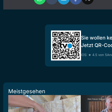
Sie wollen k
Jetzt QR-Co
iOS: ★ 4.5 von 5
And
Meistgesehen