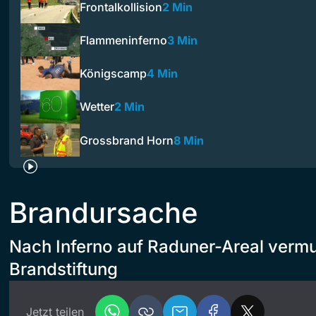
Frontalkollision
2 Min
Flammeninferno
3 Min
Königscamp
4 Min
Wetter
2 Min
Grossbrand Horn
8 Min
Brandursache
Nach Inferno auf Raduner-Areal vermu
Brandstiftung
Jetzt teilen