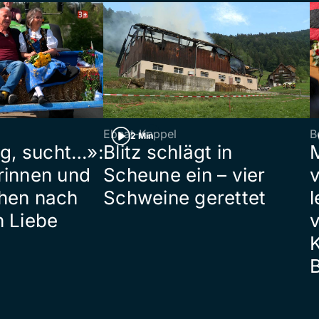
Ebnat-Kappel
B
2 Min
ig, sucht…»:
Blitz schlägt in
rinnen und
Scheune ein – vier
hen nach
Schweine gerettet
l
n Liebe