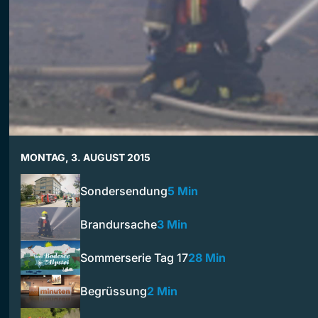
MONTAG, 3. AUGUST 2015
Sondersendung
5 Min
Brandursache
3 Min
Sommerserie Tag 17
28 Min
Begrüssung
2 Min