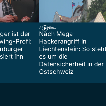
Aktuell
3 Min
ger ist der
Nach Mega-
wing-Profi:
Hackerangriff in
enburger
Liechtenstein: So steh
siert ihn
es um die
Datensicherheit in der
Ostschweiz