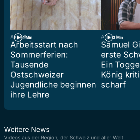
Aktuell
Aktuell
4 Min
3 Min
Arbeitsstart nach
Samuel Gi
Sommerferien:
erste Sch
Tausende
Ein Togg
Ostschweizer
König kriti
Jugendliche beginnen
scharf
ihre Lehre
Weitere News
Videos aus der Region, der Schweiz und aller Welt