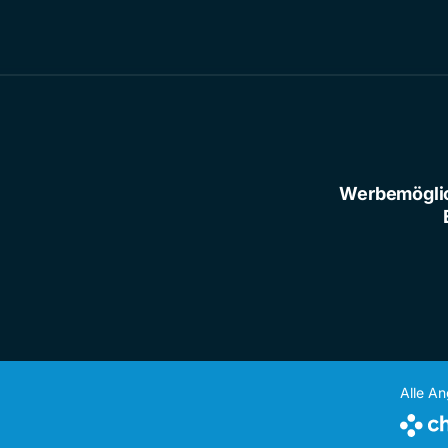
Werbemögli
Alle A