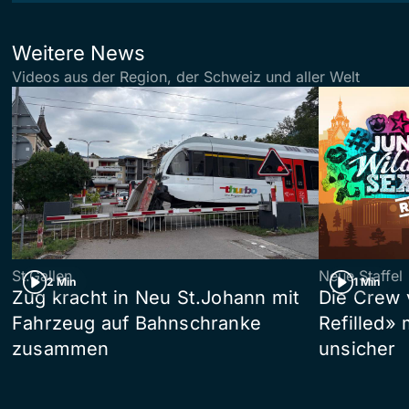
Weitere News
Videos aus der Region, der Schweiz und aller Welt
St.Gallen
Neue Staffel
2 Min
1 Min
Zug kracht in Neu St.Johann mit
Die Crew 
Fahrzeug auf Bahnschranke
Refilled»
zusammen
unsicher