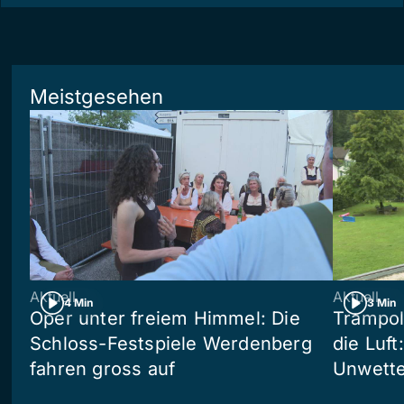
Meistgesehen
Aktuell
Aktuell
4 Min
3 Min
Oper unter freiem Himmel: Die
Trampol
Schloss-Festspiele Werdenberg
die Luft
fahren gross auf
Unwetter