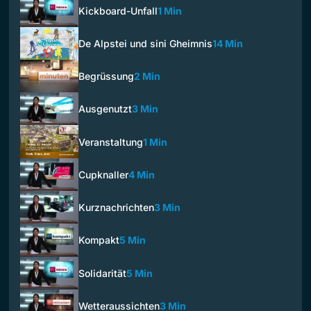
Kickboard-Unfall
1 Min
De Alpstei und sini Gheimnis
14 Min
Begrüssung
2 Min
Ausgenutzt
3 Min
Veranstaltung
1 Min
Cupknaller
4 Min
Kurznachrichten
3 Min
Kompakt
5 Min
Solidarität
5 Min
Wetteraussichten
3 Min