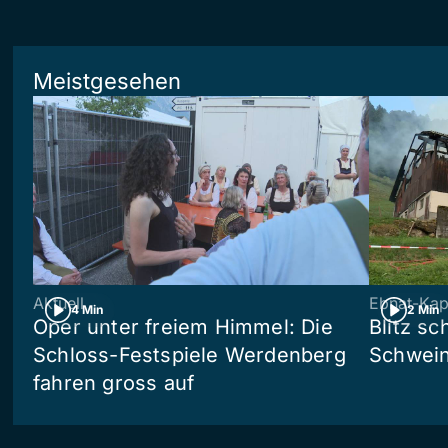
Meistgesehen
Aktuell
Ebnat-Kap
4 Min
2 Min
Oper unter freiem Himmel: Die
Blitz sc
Schloss-Festspiele Werdenberg
Schwein
fahren gross auf