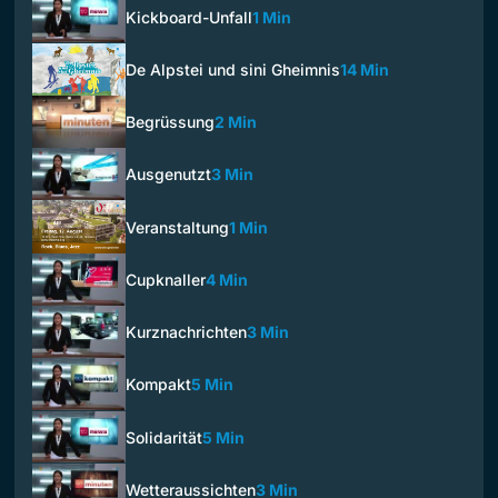
Kickboard-Unfall
1 Min
De Alpstei und sini Gheimnis
14 Min
Begrüssung
2 Min
Ausgenutzt
3 Min
Veranstaltung
1 Min
Cupknaller
4 Min
Kurznachrichten
3 Min
Kompakt
5 Min
Solidarität
5 Min
Wetteraussichten
3 Min