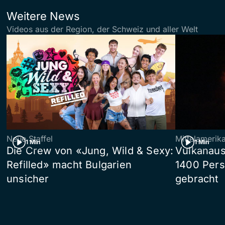
Weitere News
Videos aus der Region, der Schweiz und aller Welt
Neue Staffel
Mittelamerik
1 Min
1 Min
Die Crew von «Jung, Wild & Sexy:
Vulkanaus
Refilled» macht Bulgarien
1400 Pers
unsicher
gebracht