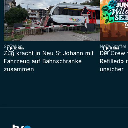
St.Gallen
Neue Staffel
2 Min
1 Min
Zug kracht in Neu St.Johann mit
Die Crew 
Fahrzeug auf Bahnschranke
Refilled»
zusammen
unsicher