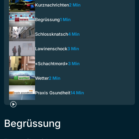
Kurznachrichten
2 Min
Begrüssung
1 Min
Schlossknatsch
4 Min
Lawinenschock
3 Min
«Schachtmord»
3 Min
Wetter
2 Min
Praxis Gsundheit
14 Min
Begrüssung