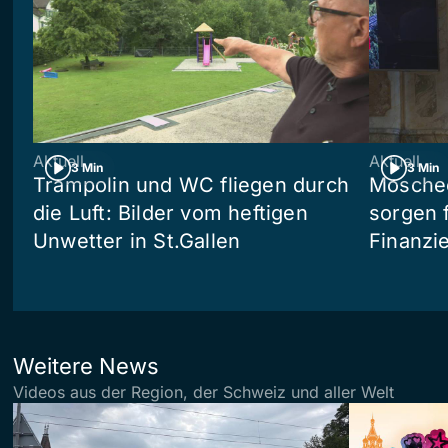
Aktuell
Aktuell
3 Min
3 Min
Trampolin und WC fliegen durch
Moschee
die Luft: Bilder vom heftigen
sorgen 
Unwetter in St.Gallen
Finanzi
Weitere News
Videos aus der Region, der Schweiz und aller Welt