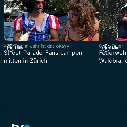
«Ein Tag im Jahr ist das okay»
Ohne Feuer
1 Min
1 Min
Street-Parade-Fans campen
Feuerwehr 
mitten in Zürich
Waldbrand