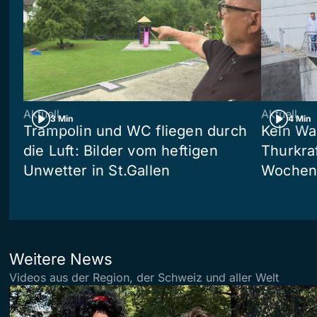
Aktuell
Aktuell
3 Min
4 Min
Trampolin und WC fliegen durch
Kein Wa
die Luft: Bilder vom heftigen
Thurkra
Unwetter in St.Gallen
Wochen 
Weitere News
Videos aus der Region, der Schweiz und aller Welt