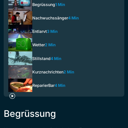
Begrüssung
1 Min
Nachwuchssänger
4 Min
Entlarvt
3 Min
Wetter
2 Min
Stillstand
4 Min
Kurznachrichten
2 Min
ReparierBar
4 Min
Begrüssung