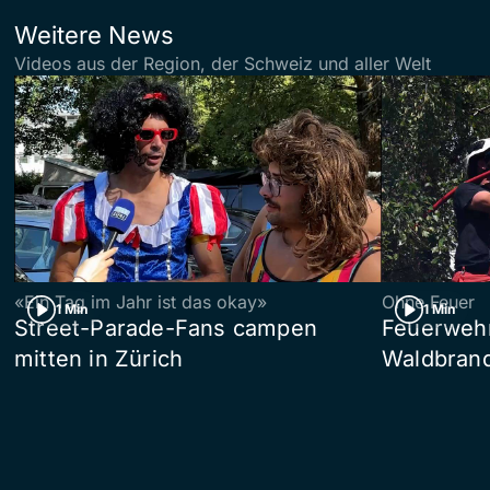
Weitere News
Videos aus der Region, der Schweiz und aller Welt
«Ein Tag im Jahr ist das okay»
Ohne Feuer
1 Min
1 Min
Street-Parade-Fans campen
Feuerwehr 
mitten in Zürich
Waldbrand