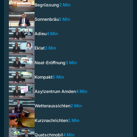
Begrüssung
2 Min
Sonnenbräu
5 Min
Adieu
4 Min
Eklat
3 Min
Neat-Eröffnung
3 Min
Kompakt
5 Min
Asylzentrum Amden
4 Min
Wetteraussichten
2 Min
Kurznachrichten
2 Min
Quatschmobil
4 Min