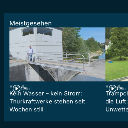
Meistgesehen
Aktuell
Aktuell
4 Min
3 Min
Kein Wasser – kein Strom:
Trampol
Thurkraftwerke stehen seit
die Luft
Wochen still
Unwetter