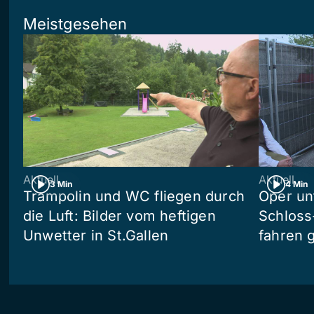
Meistgesehen
Aktuell
Aktuell
3 Min
4 Min
Trampolin und WC fliegen durch
Oper un
die Luft: Bilder vom heftigen
Schloss
Unwetter in St.Gallen
fahren 