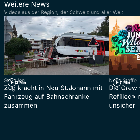
Weitere News
Videos aus der Region, der Schweiz und aller Welt
St.Gallen
Neue Staffel
2 Min
1 Min
Zug kracht in Neu St.Johann mit
Die Crew 
Fahrzeug auf Bahnschranke
Refilled»
zusammen
unsicher