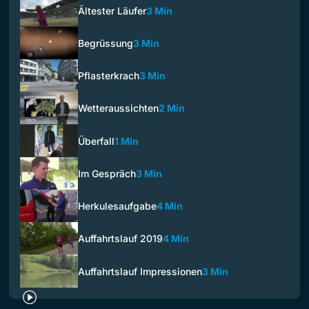
Ältester Läufer
3 Min
Begrüssung
3 Min
Pflasterkrach
3 Min
Wetteraussichten
2 Min
Überfall
1 Min
Im Gespräch
3 Min
Herkulesaufgabe
4 Min
Auffahrtslauf 2019
4 Min
Auffahrtslauf Impressionen
3 Min