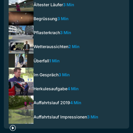
Ältester Läufer
3 Min
Begrüssung
3 Min
Pflasterkrach
3 Min
Wetteraussichten
2 Min
Überfall
1 Min
Im Gespräch
3 Min
Herkulesaufgabe
4 Min
Auffahrtslauf 2019
4 Min
Auffahrtslauf Impressionen
3 Min