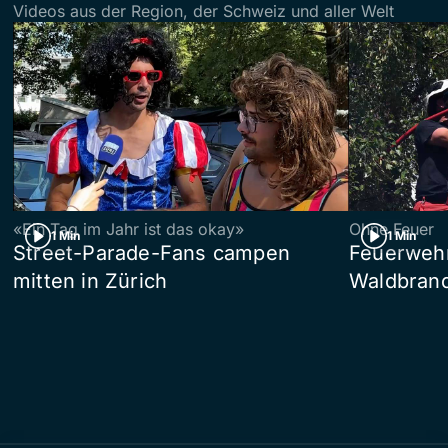
Videos aus der Region, der Schweiz und aller Welt
«Ein Tag im Jahr ist das okay»
Ohne Feuer
1 Min
1 Min
Street-Parade-Fans campen
Feuerwehr 
mitten in Zürich
Waldbrand