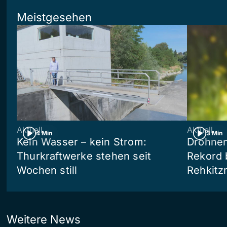
Meistgesehen
Aktuell
Aktuell
4 Min
3 Min
Kein Wasser – kein Strom:
Drohnen
Thurkraftwerke stehen seit
Rekord 
Wochen still
Rehkitz
Weitere News