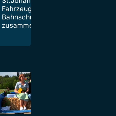
St.Johann mit
Fahrzeug auf
Bahnschranke
zusammen