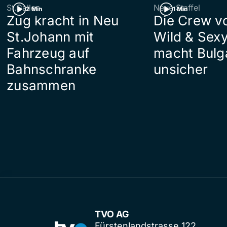
St.Gallen
Neue Staffel
2 Min
1 Min
Zug kracht in Neu
Die Crew v
St.Johann mit
Wild & Sexy
Fahrzeug auf
macht Bulg
Bahnschranke
unsicher
zusammen
TVO AG
Fürstenlandstrasse 122