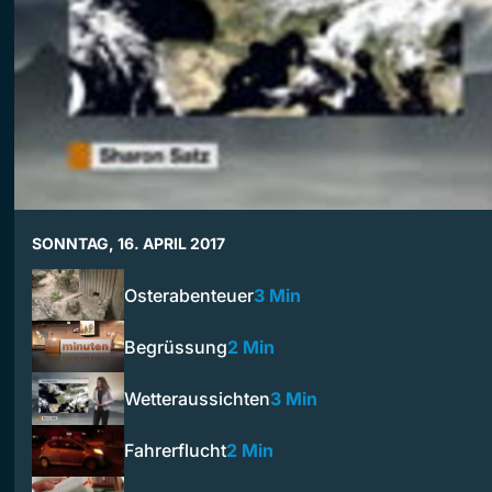
SONNTAG, 16. APRIL 2017
Osterabenteuer
3 Min
Begrüssung
2 Min
Wetteraussichten
3 Min
Fahrerflucht
2 Min