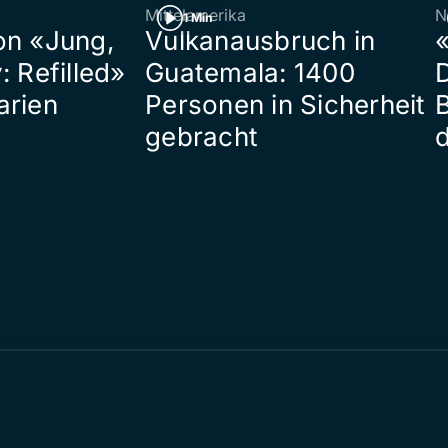
Mittelamerika
N
1 Min
on «Jung,
Vulkanausbruch in
«
: Refilled»
Guatemala: 1400
arien
Personen in Sicherheit
gebracht