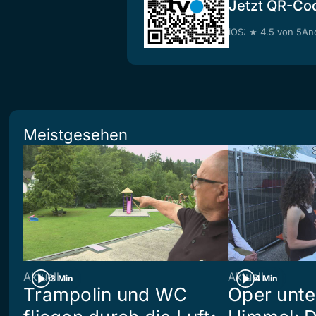
Jetzt QR-Co
iOS: ★ 4.5 von 5
And
Meistgesehen
Aktuell
Aktuell
3 Min
4 Min
Trampolin und WC
Oper unte