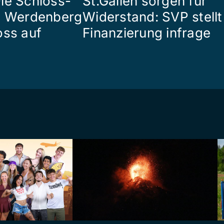
ie Schloss-
St.Gallen sorgen für
e Werdenberg
Widerstand: SVP stellt
oss auf
Finanzierung infrage