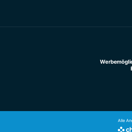
Werbemögli
Alle A