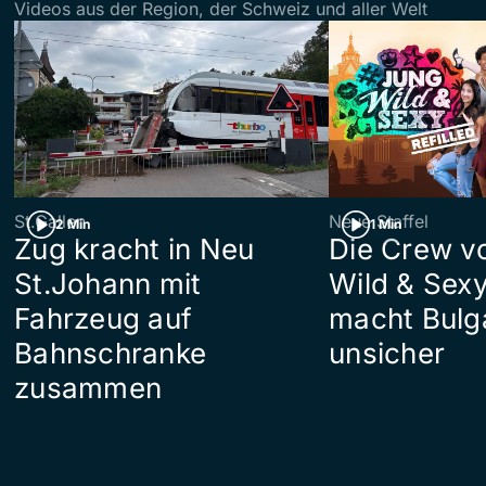
Videos aus der Region, der Schweiz und aller Welt
St.Gallen
Neue Staffel
2 Min
1 Min
Zug kracht in Neu
Die Crew v
St.Johann mit
Wild & Sexy
Fahrzeug auf
macht Bulg
Bahnschranke
unsicher
zusammen