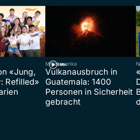
Mittelamerika
N
1 Min
on «Jung,
Vulkanausbruch in
«
: Refilled»
Guatemala: 1400
arien
Personen in Sicherheit
gebracht