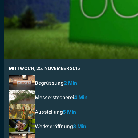
MITTWOCH, 25. NOVEMBER 2015
Begrüssung
2 Min
Messerstecherei
4 Min
Ausstellung
5 Min
Werkseröffnung
3 Min