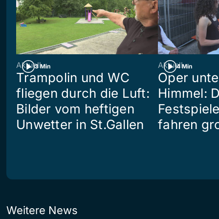
Aktuell
Aktuell
3 Min
4 Min
Trampolin und WC
Oper unte
fliegen durch die Luft:
Himmel: D
Bilder vom heftigen
Festspiel
Unwetter in St.Gallen
fahren gr
Weitere News