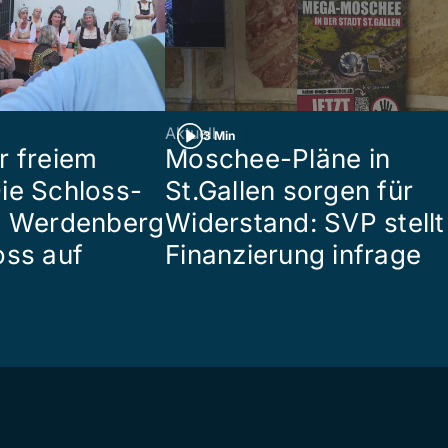
Aktuell
3 Min
r freiem
Moschee-Pläne in
ie Schloss-
St.Gallen sorgen für
e Werdenberg
Widerstand: SVP stellt
oss auf
Finanzierung infrage