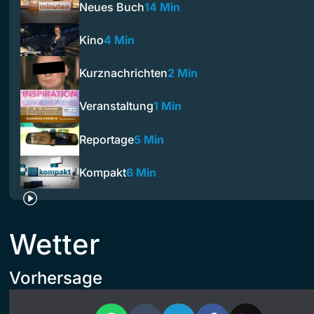
Neues Buch
14 Min
Kino
4 Min
Kurznachrichten
2 Min
Veranstaltung
1 Min
Reportage
5 Min
Kompakt
6 Min
Wetter
Vorhersage