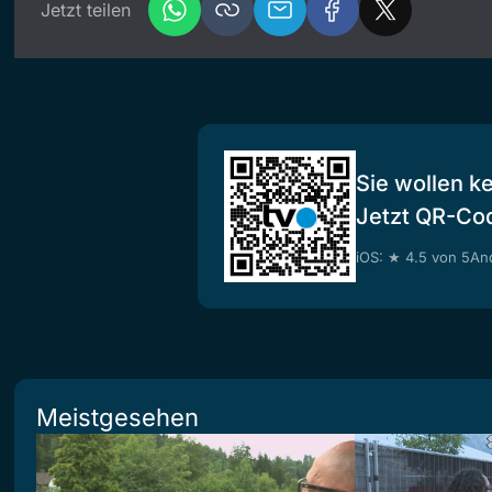
Jetzt teilen
Sie wollen k
Jetzt QR-Co
iOS: ★ 4.5 von 5
And
Meistgesehen