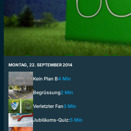
MONTAG, 22. SEPTEMBER 2014
Kein Plan B
4 Min
Begrüssung
2 Min
Verletzter Fan
3 Min
Jubiläums-Quiz:
5 Min