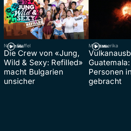
Neue Staffel
Mittelamerika
1 Min
1 Min
Die Crew von «Jung,
Vulkanausb
Wild & Sexy: Refilled»
Guatemala:
macht Bulgarien
Personen in
unsicher
gebracht