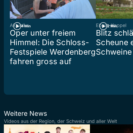
Aktuell
Ebnat-Kappel
4 Min
2 Min
Oper unter freiem
Blitz schlä
Himmel: Die Schloss-
Scheune e
Festspiele Werdenberg
Schweine 
fahren gross auf
Weitere News
Videos aus der Region, der Schweiz und aller Welt