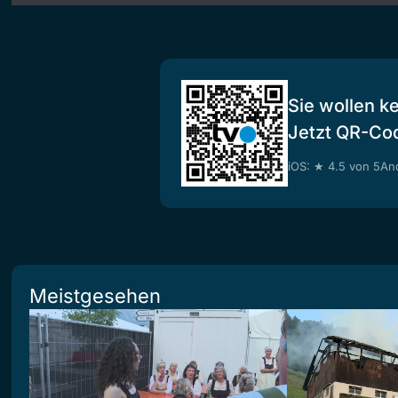
Sie wollen k
Jetzt QR-Co
iOS: ★ 4.5 von 5
And
Meistgesehen