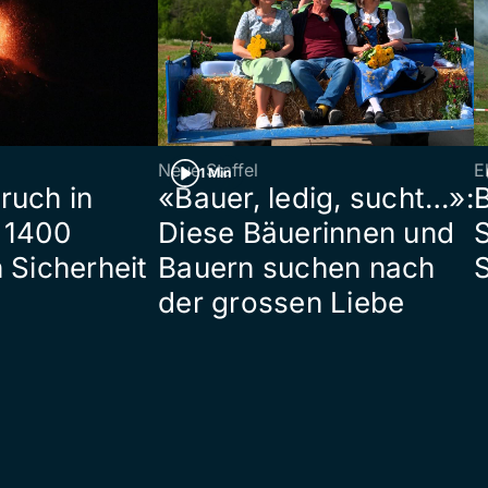
Neue Staffel
E
1 Min
ruch in
«Bauer, ledig, sucht…»:
B
 1400
Diese Bäuerinnen und
S
 Sicherheit
Bauern suchen nach
der grossen Liebe