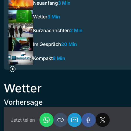
Neuanfang
3 Min
Wetter
3 Min
Kurznachrichten
2 Min
Im Gespräch
20 Min
Kompakt
8 Min
Wetter
Vorhersage
Jetzt teilen