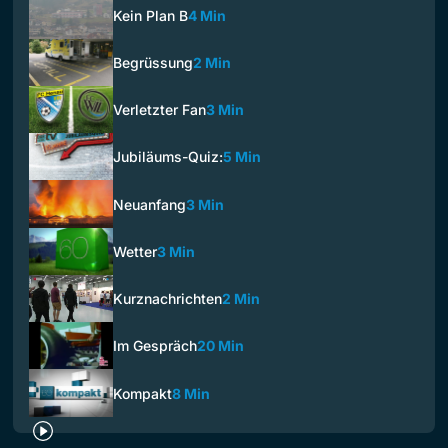
Kein Plan B
4 Min
Begrüssung
2 Min
Verletzter Fan
3 Min
Jubiläums-Quiz:
5 Min
Neuanfang
3 Min
Wetter
3 Min
Kurznachrichten
2 Min
Im Gespräch
20 Min
Kompakt
8 Min