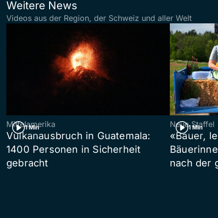
Weitere News
Videos aus der Region, der Schweiz und aller Welt
Mittelamerika
Neue Staffel
1 Min
1 Min
Vulkanausbruch in Guatemala:
«Bauer, l
1400 Personen in Sicherheit
Bäuerinne
gebracht
nach der 