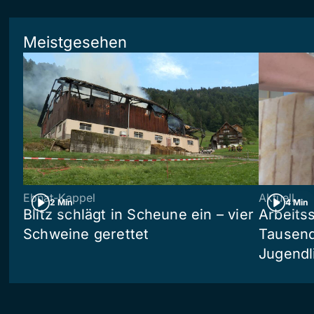
Meistgesehen
Ebnat-Kappel
Aktuell
2 Min
4 Min
Blitz schlägt in Scheune ein – vier
Arbeits
Schweine gerettet
Tausend
Jugendl