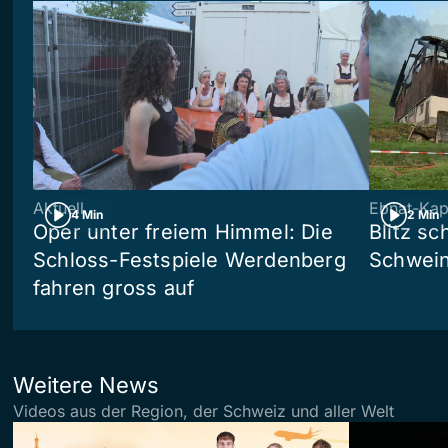
Aktuell
Ebnat-Kap
4 Min
2 Min
Oper unter freiem Himmel: Die
Blitz sc
Schloss-Festspiele Werdenberg
Schwein
fahren gross auf
Weitere News
Videos aus der Region, der Schweiz und aller Welt