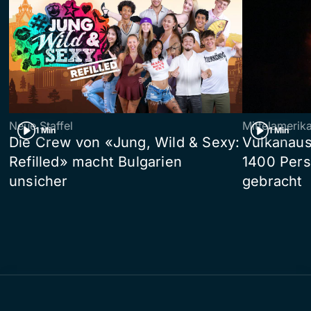
Neue Staffel
Mittelamerik
1 Min
1 Min
Die Crew von «Jung, Wild & Sexy:
Vulkanaus
Refilled» macht Bulgarien
1400 Pers
unsicher
gebracht