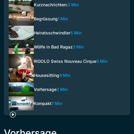
Kurznachrichten:
2 Min
Begrüssung
1 Min
Heiratsschwindler
5 Min
Wölfe in Bad Ragaz
3 Min
RIGOLO Swiss Nouveau Cirque
5 Min
Housesitting
4 Min
Vorhersage
2 Min
Kompakt
7 Min
Vorhersage