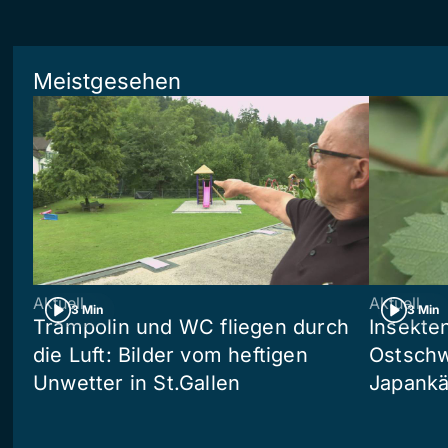
Meistgesehen
Aktuell
Aktuell
3 Min
3 Min
Trampolin und WC fliegen durch
Insekte
die Luft: Bilder vom heftigen
Ostschw
Unwetter in St.Gallen
Japankä