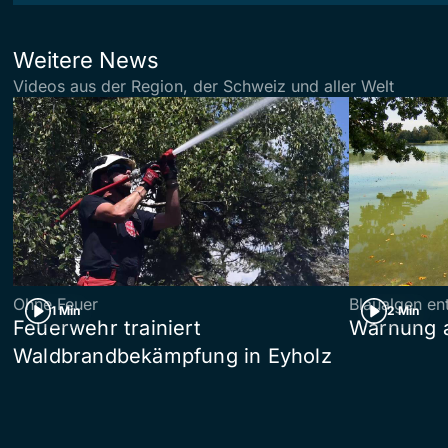
Weitere News
Videos aus der Region, der Schweiz und aller Welt
Ohne Feuer
Blaualgen en
1 Min
2 Min
Feuerwehr trainiert
Warnung 
Waldbrandbekämpfung in Eyholz