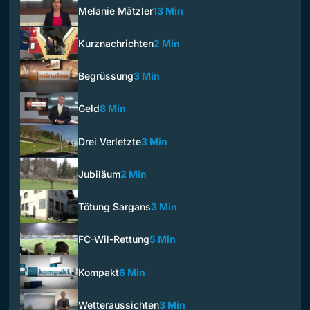
Melanie Mätzler
13 Min
Kurznachrichten
2 Min
Begrüssung
3 Min
Geld
8 Min
Drei Verletzte
3 Min
Jubiläum
2 Min
Tötung Sargans
3 Min
FC-Wil-Rettung
5 Min
Kompakt
6 Min
Wetteraussichten
3 Min