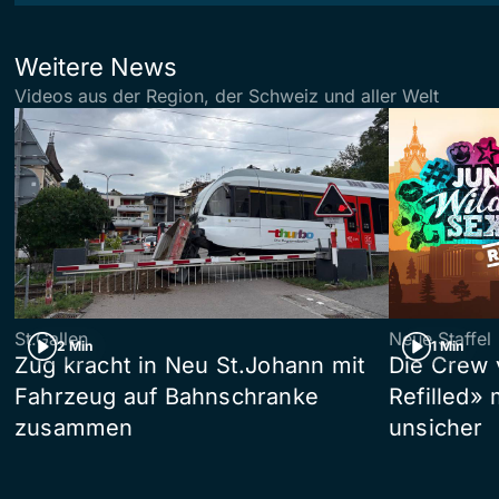
Weitere News
Videos aus der Region, der Schweiz und aller Welt
St.Gallen
Neue Staffel
2 Min
1 Min
Zug kracht in Neu St.Johann mit
Die Crew 
Fahrzeug auf Bahnschranke
Refilled»
zusammen
unsicher