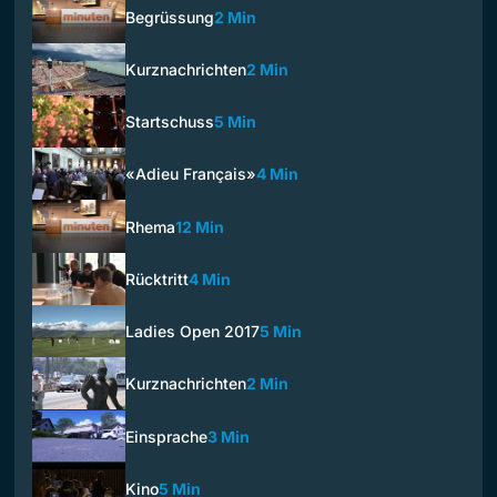
Begrüssung
2 Min
Kurznachrichten
2 Min
Startschuss
5 Min
«Adieu Français»
4 Min
Rhema
12 Min
Rücktritt
4 Min
Ladies Open 2017
5 Min
Kurznachrichten
2 Min
Einsprache
3 Min
Kino
5 Min