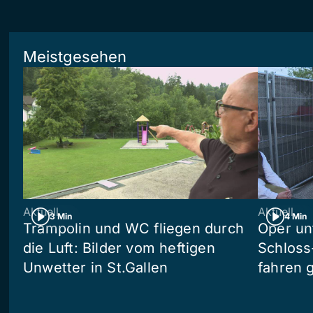
Meistgesehen
Aktuell
Aktuell
3 Min
4 Min
Trampolin und WC fliegen durch
Oper un
die Luft: Bilder vom heftigen
Schloss
Unwetter in St.Gallen
fahren 