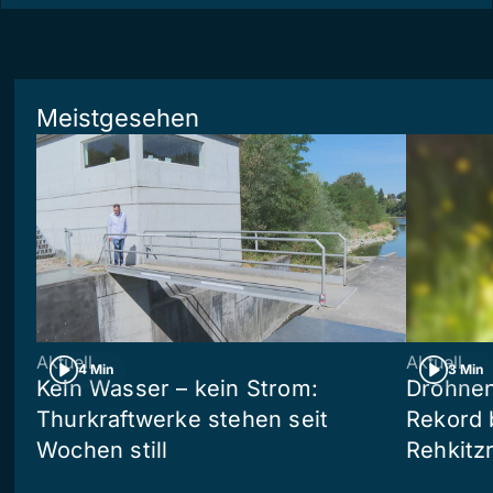
Meistgesehen
Aktuell
Aktuell
4 Min
3 Min
Kein Wasser – kein Strom:
Drohnen
Thurkraftwerke stehen seit
Rekord 
Wochen still
Rehkitz