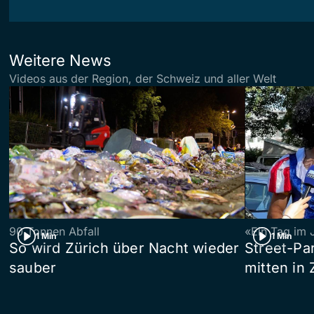
Weitere News
Videos aus der Region, der Schweiz und aller Welt
90 Tonnen Abfall
«Ein Tag im 
1 Min
1 Min
So wird Zürich über Nacht wieder
Street-P
sauber
mitten in 