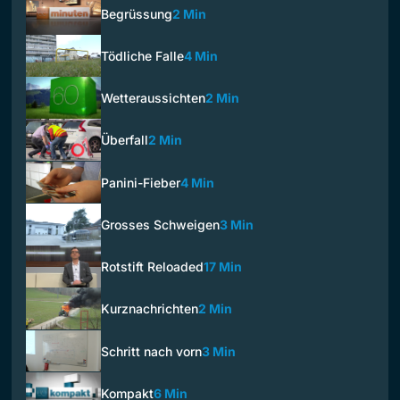
Begrüssung
2 Min
Tödliche Falle
4 Min
Wetteraussichten
2 Min
Überfall
2 Min
Panini-Fieber
4 Min
Grosses Schweigen
3 Min
Rotstift Reloaded
17 Min
Kurznachrichten
2 Min
Schritt nach vorn
3 Min
Kompakt
6 Min