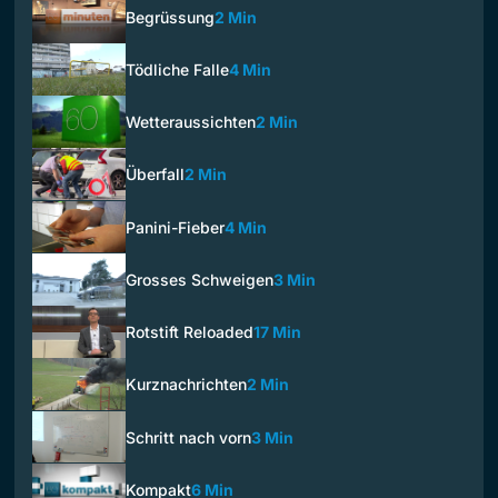
Begrüssung
2 Min
Tödliche Falle
4 Min
Wetteraussichten
2 Min
Überfall
2 Min
Panini-Fieber
4 Min
Grosses Schweigen
3 Min
Rotstift Reloaded
17 Min
Kurznachrichten
2 Min
Schritt nach vorn
3 Min
Kompakt
6 Min