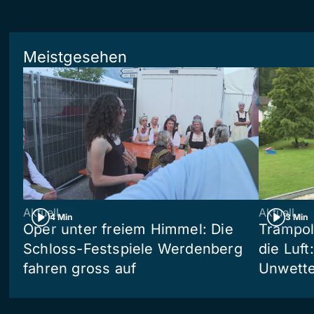
Meistgesehen
Aktuell
Aktuell
4 Min
3 Min
Oper unter freiem Himmel: Die
Trampol
Schloss-Festspiele Werdenberg
die Luft
fahren gross auf
Unwetter