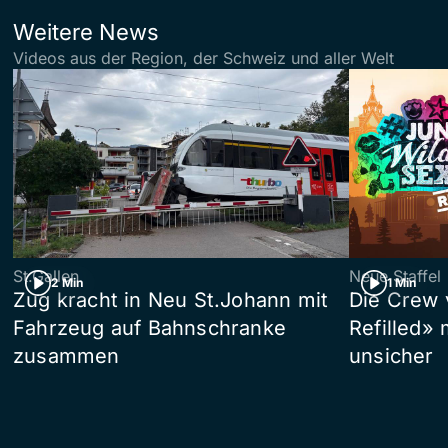
Weitere News
Videos aus der Region, der Schweiz und aller Welt
St.Gallen
Neue Staffel
2 Min
1 Min
Zug kracht in Neu St.Johann mit
Die Crew 
Fahrzeug auf Bahnschranke
Refilled»
zusammen
unsicher