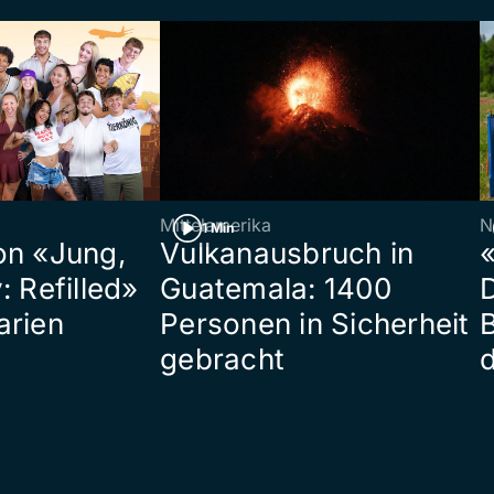
Mittelamerika
N
1 Min
on «Jung,
Vulkanausbruch in
«
: Refilled»
Guatemala: 1400
arien
Personen in Sicherheit
gebracht