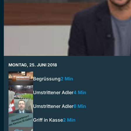
MONTAG, 25. JUNI 2018
Begrüssung
2 Min
Umstrittener Adler
4 Min
Umstrittener Adler
6 Min
Griff in Kasse
2 Min