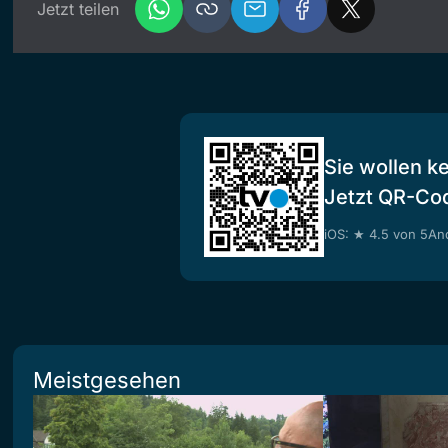
Jetzt teilen
Sie wollen k
Jetzt QR-Co
iOS: ★ 4.5 von 5
And
Meistgesehen