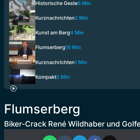
Historische Geste
6 Min
Kurznachrichten
2 Min
Kunst am Berg
4 Min
Flumserberg
16 Min
Kurznachrichten
1 Min
Kompakt
5 Min
Flumserberg
Biker-Crack René Wildhaber und Golfe