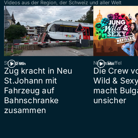
Videos aus der Region, der Schweiz und aller Welt
St.Gallen
Neue Staffel
2 Min
1 Min
Zug kracht in Neu
Die Crew v
St.Johann mit
Wild & Sexy
Fahrzeug auf
macht Bulg
Bahnschranke
unsicher
zusammen