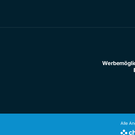
Werbemögli
Alle A