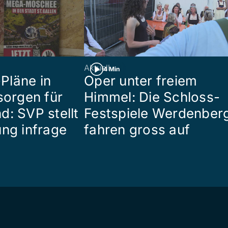
Aktuell
4 Min
Pläne in
Oper unter freiem
sorgen für
Himmel: Die Schloss-
d: SVP stellt
Festspiele Werdenber
ung infrage
fahren gross auf