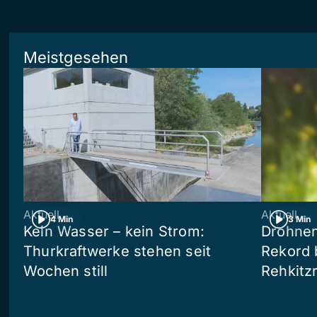
Meistgesehen
Aktuell
Aktuell
4 Min
3 Min
Kein Wasser – kein Strom:
Drohnen
Thurkraftwerke stehen seit
Rekord 
Wochen still
Rehkitz