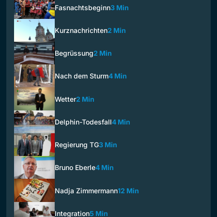
Fasnachtsbeginn
3 Min
Kurznachrichten
2 Min
Begrüssung
2 Min
Nach dem Sturm
4 Min
Wetter
2 Min
Delphin-Todesfall
4 Min
Regierung TG
3 Min
Bruno Eberle
4 Min
Nadja Zimmermann
12 Min
Integration
5 Min