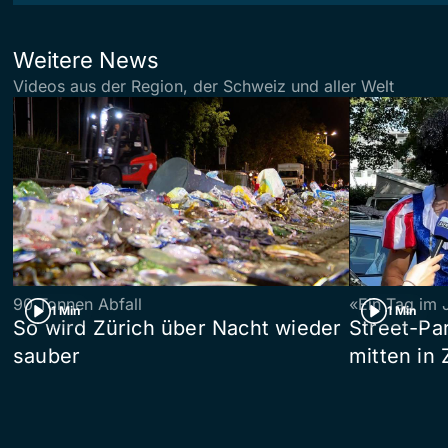
Weitere News
Videos aus der Region, der Schweiz und aller Welt
90 Tonnen Abfall
«Ein Tag im 
1 Min
1 Min
So wird Zürich über Nacht wieder
Street-P
sauber
mitten in 