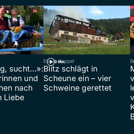
Ebnat-Kappel
B
2 Min
ig, sucht…»:
Blitz schlägt in
rinnen und
Scheune ein – vier
hen nach
Schweine gerettet
l
n Liebe