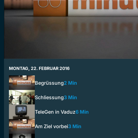
MONTAG, 22. FEBRUAR 2016
Begrüssung
2 Min
Schliessung
3 Min
TeleGen in Vaduz
6 Min
Am Ziel vorbei
3 Min