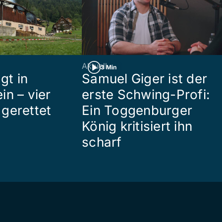
Aktuell
3 Min
gt in
Samuel Giger ist der
in – vier
erste Schwing-Profi:
gerettet
Ein Toggenburger
König kritisiert ihn
scharf