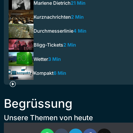
Marlene Dietrich
21 Min
Kurznachrichten
2 Min
Durchmesserlinie
4 Min
Bligg-Tickets
2 Min
Wetter
3 Min
Kompakt
6 Min
Begrüssung
Unsere Themen von heute