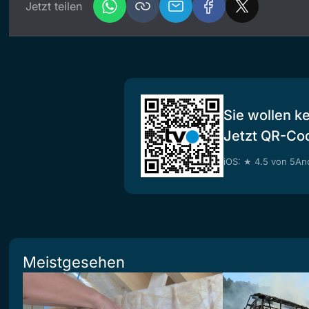
Jetzt teilen
Sie wollen k
Jetzt QR-Co
iOS: ★ 4.5 von 5
And
Meistgesehen