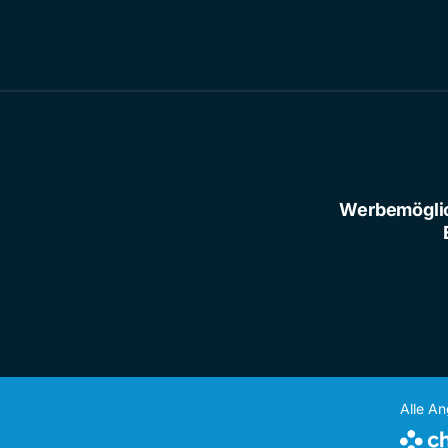
Werbemögli
Alle A