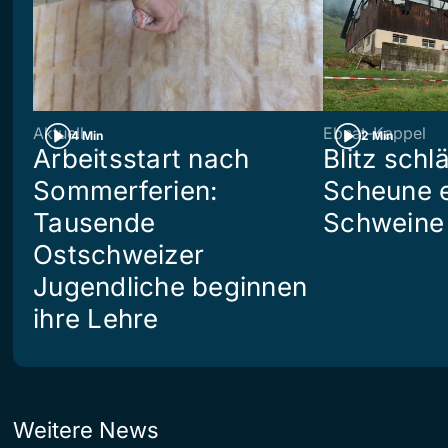
Aktuell
Ebnat-Kappel
4 Min
2 Min
Arbeitsstart nach
Blitz schlä
Sommerferien:
Scheune e
Tausende
Schweine 
Ostschweizer
Jugendliche beginnen
ihre Lehre
Weitere News