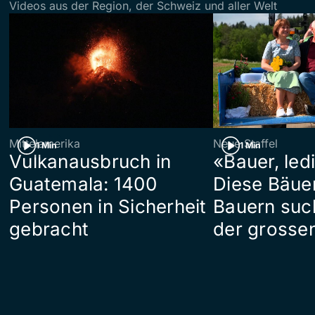
Videos aus der Region, der Schweiz und aller Welt
Mittelamerika
Neue Staffel
1 Min
1 Min
Vulkanausbruch in
«Bauer, led
Guatemala: 1400
Diese Bäue
Personen in Sicherheit
Bauern suc
gebracht
der grosse