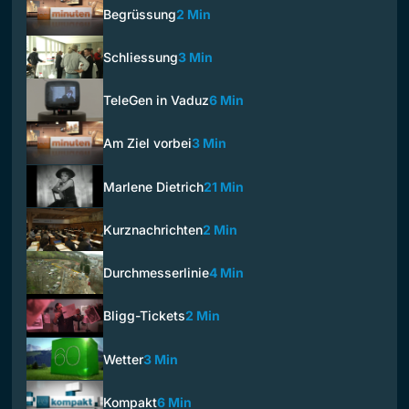
Begrüssung
2 Min
Schliessung
3 Min
TeleGen in Vaduz
6 Min
Am Ziel vorbei
3 Min
Marlene Dietrich
21 Min
Kurznachrichten
2 Min
Durchmesserlinie
4 Min
Bligg-Tickets
2 Min
Wetter
3 Min
Kompakt
6 Min