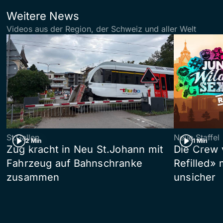
Weitere News
Videos aus der Region, der Schweiz und aller Welt
St.Gallen
Neue Staffel
2 Min
1 Min
Zug kracht in Neu St.Johann mit
Die Crew 
Fahrzeug auf Bahnschranke
Refilled»
zusammen
unsicher