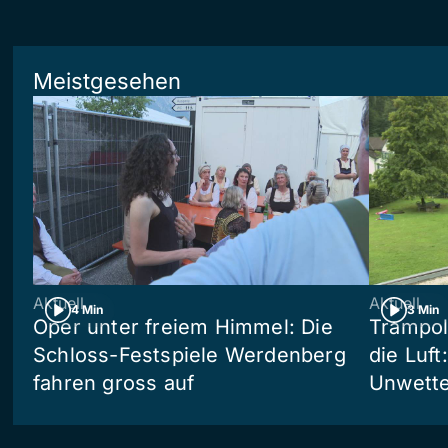
Meistgesehen
Aktuell
Aktuell
4 Min
3 Min
Oper unter freiem Himmel: Die
Trampol
Schloss-Festspiele Werdenberg
die Luft
fahren gross auf
Unwetter