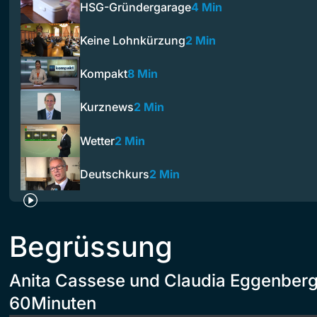
HSG-Gründergarage
4 Min
Keine Lohnkürzung
2 Min
Kompakt
8 Min
Kurznews
2 Min
Wetter
2 Min
Deutschkurs
2 Min
Begrüssung
Anita Cassese und Claudia Eggenberg
60Minuten