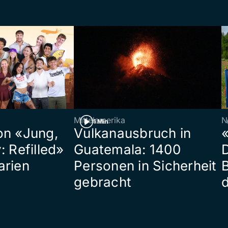
Mittelamerika
N
1 Min
on «Jung,
Vulkanausbruch in
«
: Refilled»
Guatemala: 1400
arien
Personen in Sicherheit
gebracht