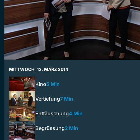
MITTWOCH, 12. MÄRZ 2014
Kino
5 Min
Vertiefung
7 Min
Enttäuschung
4 Min
Begrüssung
2 Min