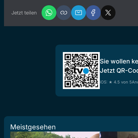
Jetzt teilen
Sie wollen k
Jetzt QR-Co
iOS: ★ 4.5 von 5
And
Meistgesehen