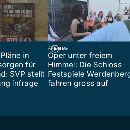
Aktuell
4 Min
Pläne in
Oper unter freiem
sorgen für
Himmel: Die Schloss-
d: SVP stellt
Festspiele Werdenber
ung infrage
fahren gross auf