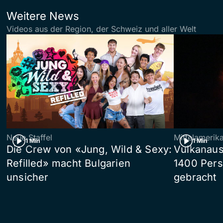
Weitere News
Videos aus der Region, der Schweiz und aller Welt
Neue Staffel
Mittelamerik
1 Min
1 Min
Die Crew von «Jung, Wild & Sexy:
Vulkanaus
Refilled» macht Bulgarien
1400 Pers
unsicher
gebracht