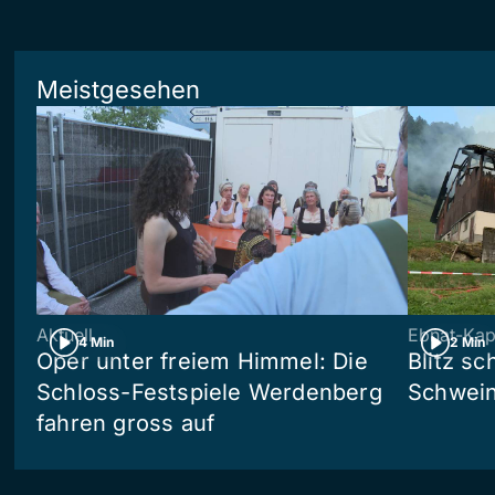
Meistgesehen
Aktuell
Ebnat-Kap
4 Min
2 Min
Oper unter freiem Himmel: Die
Blitz sc
Schloss-Festspiele Werdenberg
Schwein
fahren gross auf