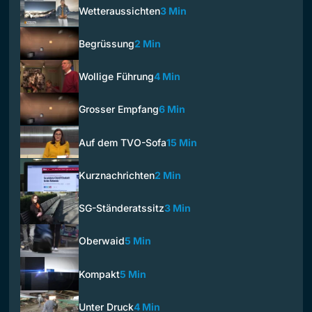
Wetteraussichten
3 Min
Begrüssung
2 Min
Wollige Führung
4 Min
Grosser Empfang
6 Min
Auf dem TVO-Sofa
15 Min
Kurznachrichten
2 Min
SG-Ständeratssitz
3 Min
Oberwaid
5 Min
Kompakt
5 Min
Unter Druck
4 Min