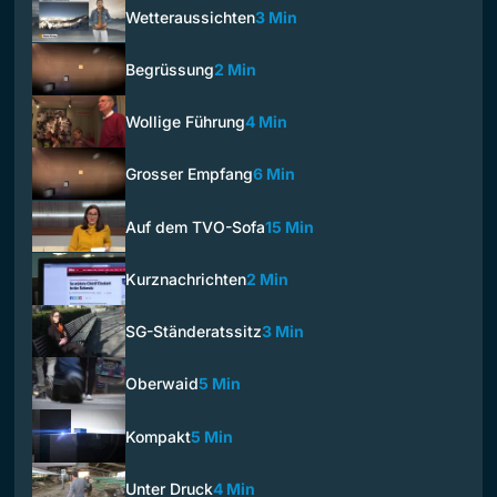
Wetteraussichten
3 Min
Begrüssung
2 Min
Wollige Führung
4 Min
Grosser Empfang
6 Min
Auf dem TVO-Sofa
15 Min
Kurznachrichten
2 Min
SG-Ständeratssitz
3 Min
Oberwaid
5 Min
Kompakt
5 Min
Unter Druck
4 Min