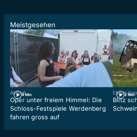
Meistgesehen
Aktuell
Ebnat-Kap
4 Min
2 Min
Oper unter freiem Himmel: Die
Blitz sc
Schloss-Festspiele Werdenberg
Schwein
fahren gross auf