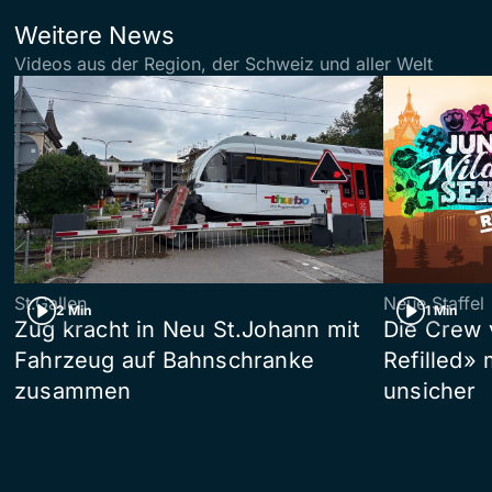
Weitere News
Videos aus der Region, der Schweiz und aller Welt
St.Gallen
Neue Staffel
2 Min
1 Min
Zug kracht in Neu St.Johann mit
Die Crew 
Fahrzeug auf Bahnschranke
Refilled»
zusammen
unsicher