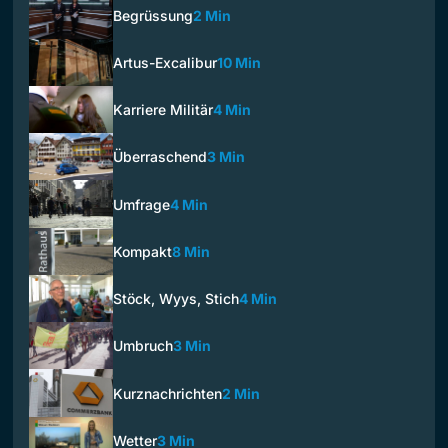
Begrüssung
2 Min
Artus-Excalibur
10 Min
Karriere Militär
4 Min
Überraschend
3 Min
Umfrage
4 Min
Kompakt
8 Min
Stöck, Wyys, Stich
4 Min
Umbruch
3 Min
Kurznachrichten
2 Min
Wetter
3 Min