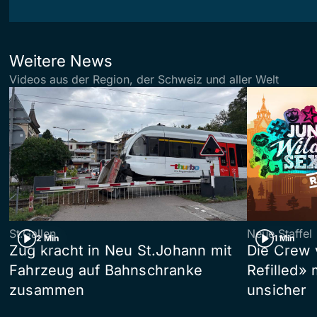
Weitere News
Videos aus der Region, der Schweiz und aller Welt
St.Gallen
Neue Staffel
2 Min
1 Min
Zug kracht in Neu St.Johann mit
Die Crew 
Fahrzeug auf Bahnschranke
Refilled»
zusammen
unsicher