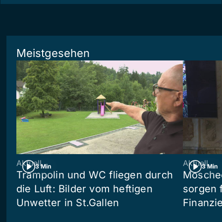
Meistgesehen
Aktuell
Aktuell
3 Min
3 Min
Trampolin und WC fliegen durch
Moschee
die Luft: Bilder vom heftigen
sorgen 
Unwetter in St.Gallen
Finanzi