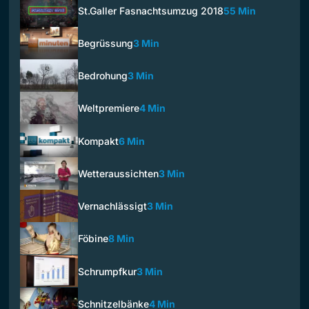
St.Galler Fasnachtsumzug 2018
55 Min
Begrüssung
3 Min
Bedrohung
3 Min
Weltpremiere
4 Min
Kompakt
6 Min
Wetteraussichten
3 Min
Vernachlässigt
3 Min
Föbine
8 Min
Schrumpfkur
3 Min
Schnitzelbänke
4 Min