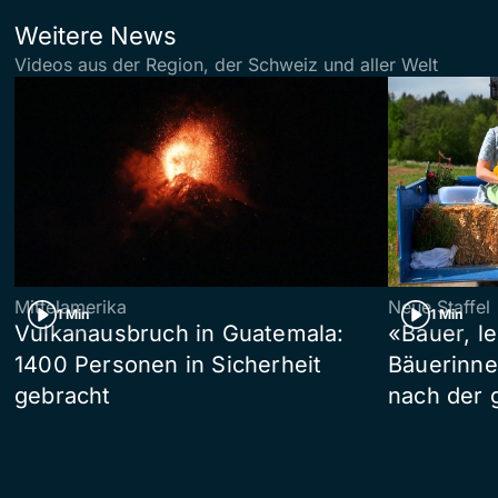
Weitere News
Videos aus der Region, der Schweiz und aller Welt
Mittelamerika
Neue Staffel
1 Min
1 Min
Vulkanausbruch in Guatemala:
«Bauer, l
1400 Personen in Sicherheit
Bäuerinne
gebracht
nach der 