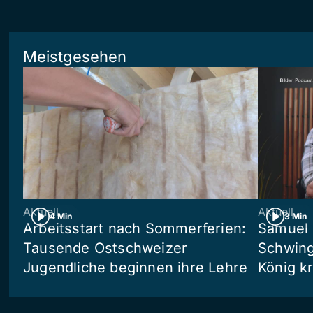
Meistgesehen
Aktuell
Aktuell
4 Min
3 Min
Arbeitsstart nach Sommerferien:
Samuel 
Tausende Ostschweizer
Schwing
Jugendliche beginnen ihre Lehre
König kr