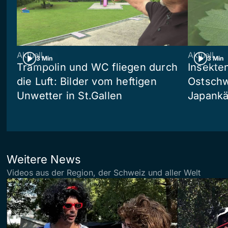
Aktuell
Aktuell
3 Min
3 Min
Trampolin und WC fliegen durch
Insekte
die Luft: Bilder vom heftigen
Ostschw
Unwetter in St.Gallen
Japankä
Weitere News
Videos aus der Region, der Schweiz und aller Welt