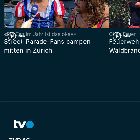
«Ein Tag im Jahr ist das okay»
Ohne Feuer
1 Min
1 Min
Street-Parade-Fans campen
Feuerwehr 
mitten in Zürich
Waldbrand