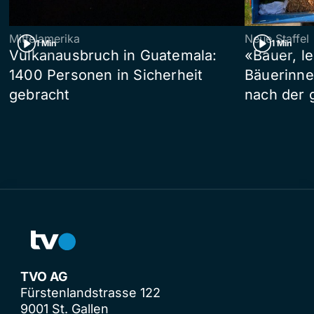
Mittelamerika
Neue Staffel
1 Min
1 Min
Vulkanausbruch in Guatemala:
«Bauer, l
1400 Personen in Sicherheit
Bäuerinne
gebracht
nach der 
TVO AG
Fürstenlandstrasse 122
9001 St. Gallen