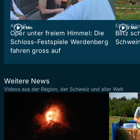
Aktuell
Ebnat-Kap
4 Min
2 Min
Oper unter freiem Himmel: Die
Blitz sc
Schloss-Festspiele Werdenberg
Schwein
fahren gross auf
Weitere News
Videos aus der Region, der Schweiz und aller Welt