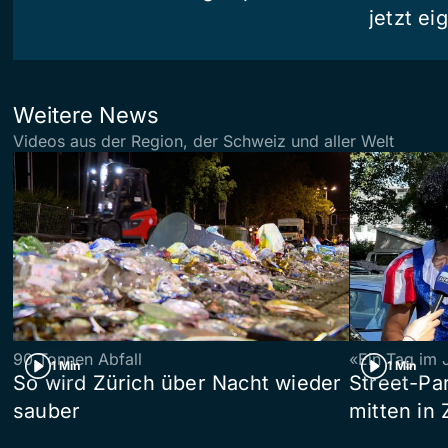
jetzt e
Weitere News
Videos aus der Region, der Schweiz und aller Welt
90 Tonnen Abfall
«Ein Tag im 
1 Min
1 Min
So wird Zürich über Nacht wieder
Street-P
sauber
mitten in 