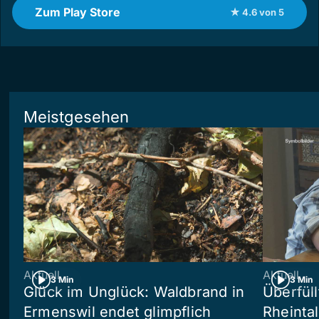
Zum Play Store
★ 4.6 von 5
Meistgesehen
Aktuell
Aktuell
3 Min
3 Min
Glück im Unglück: Waldbrand in
Überfül
Ermenswil endet glimpflich
Rheinta