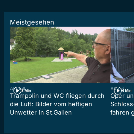
Meistgesehen
Aktuell
Aktuell
3 Min
4 Min
Trampolin und WC fliegen durch
Oper un
die Luft: Bilder vom heftigen
Schloss
Unwetter in St.Gallen
fahren 