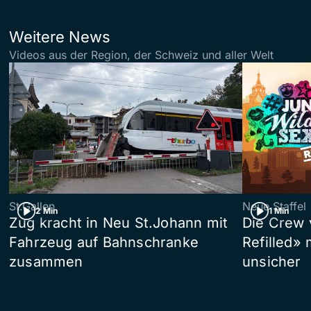
Weitere News
Videos aus der Region, der Schweiz und aller Welt
St.Gallen
Neue Staffel
2 Min
1 Min
Zug kracht in Neu St.Johann mit
Die Crew 
Fahrzeug auf Bahnschranke
Refilled»
zusammen
unsicher