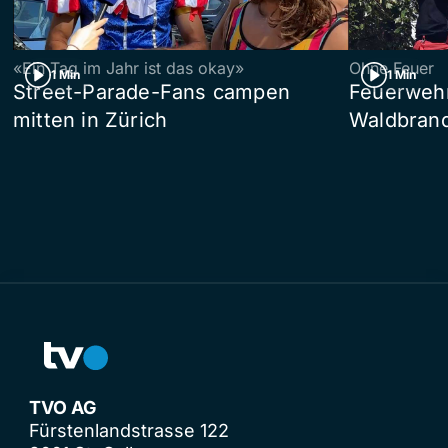
«Ein Tag im Jahr ist das okay»
Ohne Feuer
1 Min
1 Min
Street-Parade-Fans campen
Feuerwehr 
mitten in Zürich
Waldbrand
TVO AG
Fürstenlandstrasse 122