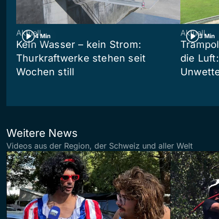
Aktuell
Aktuell
4 Min
3 Min
Kein Wasser – kein Strom:
Trampol
Thurkraftwerke stehen seit
die Luft
Wochen still
Unwetter
Weitere News
Videos aus der Region, der Schweiz und aller Welt