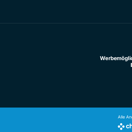
Werbemögli
Alle A