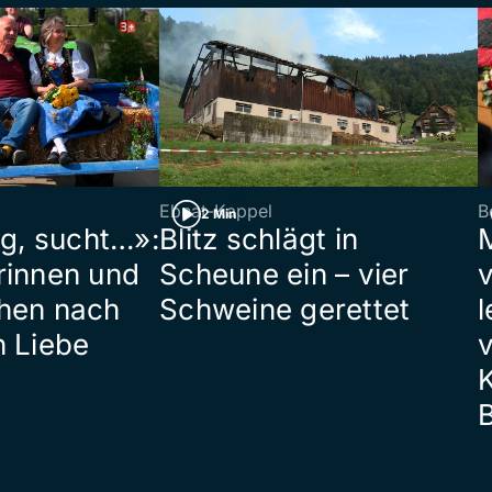
Ebnat-Kappel
B
2 Min
ig, sucht…»:
Blitz schlägt in
rinnen und
Scheune ein – vier
hen nach
Schweine gerettet
l
n Liebe