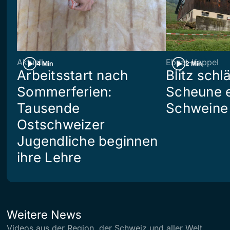
Aktuell
Ebnat-Kappel
4 Min
2 Min
Arbeitsstart nach
Blitz schlä
Sommerferien:
Scheune e
Tausende
Schweine 
Ostschweizer
Jugendliche beginnen
ihre Lehre
Weitere News
Videos aus der Region, der Schweiz und aller Welt