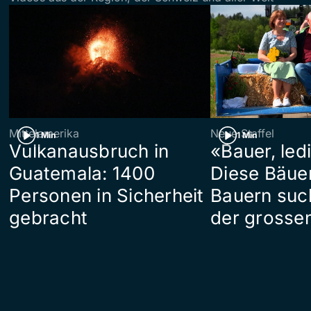
Mittelamerika
Neue Staffel
1 Min
1 Min
Vulkanausbruch in
«Bauer, led
Guatemala: 1400
Diese Bäue
Personen in Sicherheit
Bauern suc
gebracht
der grosse