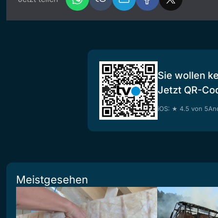
Sie wollen k
Jetzt QR-Co
iOS: ★ 4.5 von 5
And
Meistgesehen