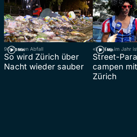
90 Tonnen Abfall
«Ein Tag im Jahr i
1 Min
1 Min
So wird Zürich über
Street-Par
Nacht wieder sauber
campen mit
Zürich