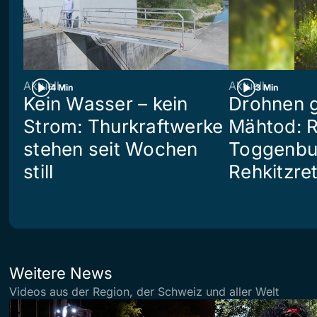
Aktuell
Aktuell
4 Min
3 Min
Kein Wasser – kein
Drohnen 
Strom: Thurkraftwerke
Mähtod: R
stehen seit Wochen
Toggenbu
still
Rehkitzre
Weitere News
Videos aus der Region, der Schweiz und aller Welt