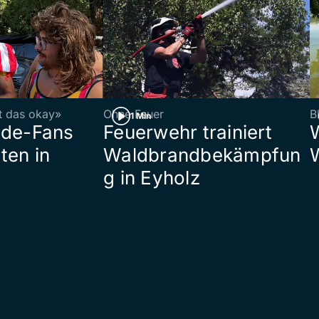
st das okay»
Ohne Feuer
B
1 Min
ade-Fans
Feuerwehr trainiert
ten in
Waldbrandbekämpfun
g in Eyholz