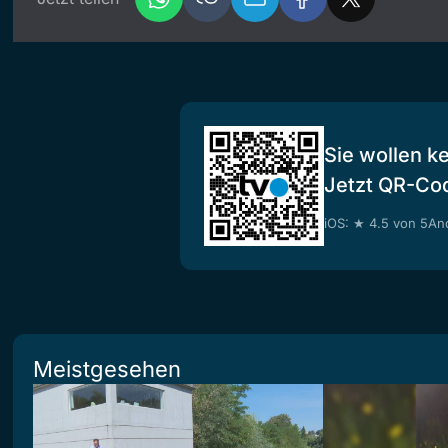
Sie wollen k
Jetzt QR-Co
iOS: ★ 4.5 von 5
And
Meistgesehen