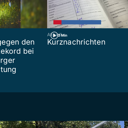
Aktuell
2 Min
gegen den
Kurznachrichten
ekord bei
rger
ttung