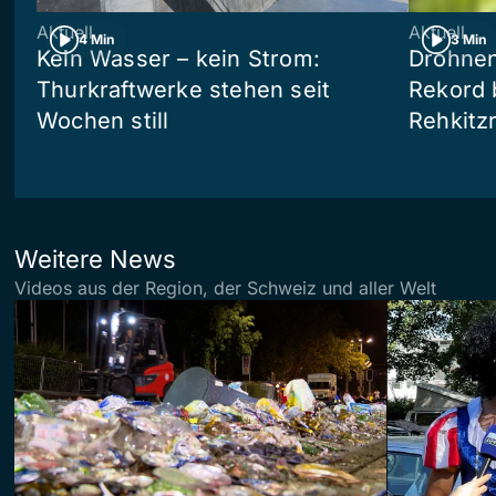
Aktuell
Aktuell
4 Min
3 Min
Kein Wasser – kein Strom:
Drohnen
Thurkraftwerke stehen seit
Rekord 
Wochen still
Rehkitz
Weitere News
Videos aus der Region, der Schweiz und aller Welt