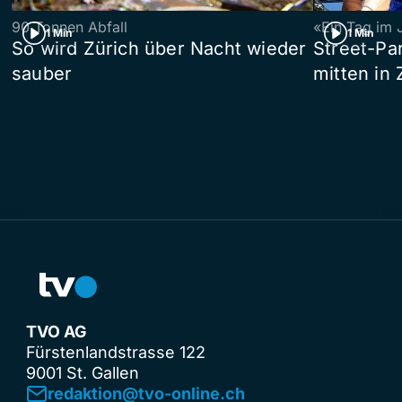
90 Tonnen Abfall
«Ein Tag im 
1 Min
1 Min
So wird Zürich über Nacht wieder
Street-P
sauber
mitten in 
TVO AG
Fürstenlandstrasse 122
9001 St. Gallen
redaktion@tvo-online.ch