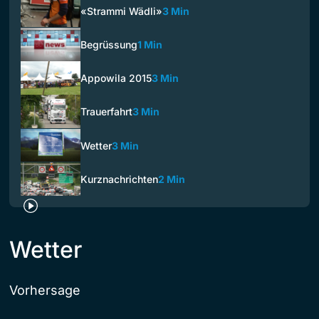
«Strammi Wädli»
3 Min
Begrüssung
1 Min
Appowila 2015
3 Min
Trauerfahrt
3 Min
Wetter
3 Min
Kurznachrichten
2 Min
Wetter
Vorhersage