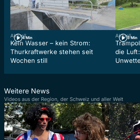
Aktuell
Aktuell
4 Min
3 Min
Kein Wasser – kein Strom:
Trampol
Thurkraftwerke stehen seit
die Luft
Wochen still
Unwetter
Weitere News
Videos aus der Region, der Schweiz und aller Welt