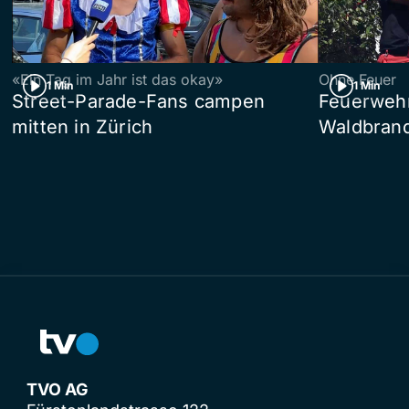
«Ein Tag im Jahr ist das okay»
Ohne Feuer
1 Min
1 Min
Street-Parade-Fans campen
Feuerwehr 
mitten in Zürich
Waldbrand
TVO AG