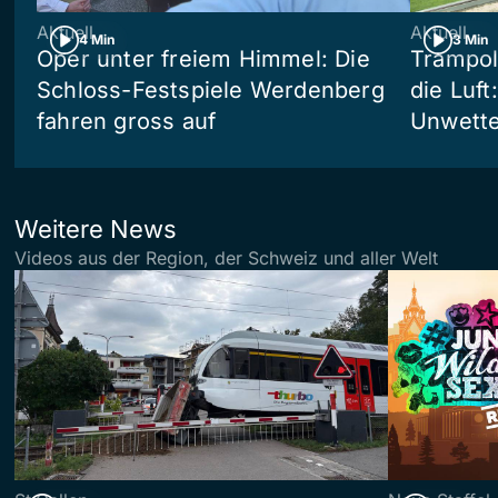
Aktuell
Aktuell
4 Min
3 Min
Oper unter freiem Himmel: Die
Trampol
Schloss-Festspiele Werdenberg
die Luft
fahren gross auf
Unwetter
Weitere News
Videos aus der Region, der Schweiz und aller Welt