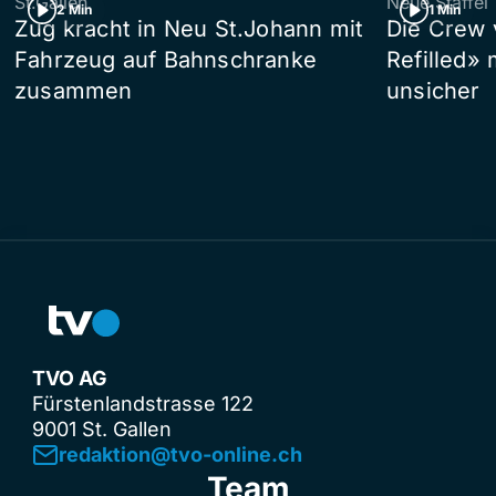
St.Gallen
Neue Staffel
2 Min
1 Min
Zug kracht in Neu St.Johann mit
Die Crew 
Fahrzeug auf Bahnschranke
Refilled»
zusammen
unsicher
TVO AG
Fürstenlandstrasse 122
9001 St. Gallen
redaktion@tvo-online.ch
Team