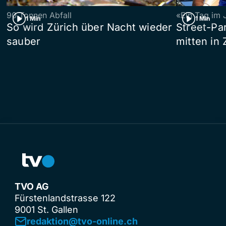
90 Tonnen Abfall
«Ein Tag im 
1 Min
1 Min
So wird Zürich über Nacht wieder
Street-P
sauber
mitten in 
TVO AG
Fürstenlandstrasse 122
9001 St. Gallen
redaktion@tvo-online.ch