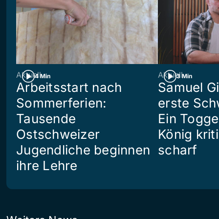
Aktuell
Aktuell
4 Min
3 Min
Arbeitsstart nach
Samuel Gi
Sommerferien:
erste Sch
Tausende
Ein Togg
Ostschweizer
König kriti
Jugendliche beginnen
scharf
ihre Lehre