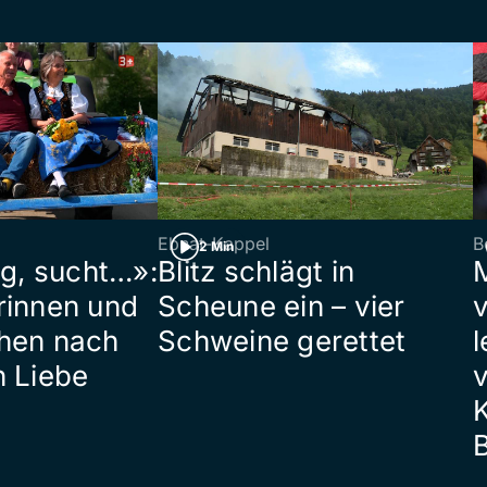
Ebnat-Kappel
B
2 Min
ig, sucht…»:
Blitz schlägt in
rinnen und
Scheune ein – vier
hen nach
Schweine gerettet
l
n Liebe