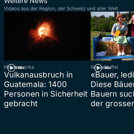
Weitere News
Videos aus der Region, der Schweiz und aller Welt
Mittelamerika
Neue Staffel
1 Min
1 Min
Vulkanausbruch in
«Bauer, led
Guatemala: 1400
Diese Bäue
Personen in Sicherheit
Bauern suc
gebracht
der grosse