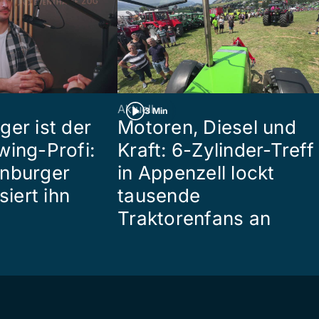
Aktuell
3 Min
ger ist der
Motoren, Diesel und
wing-Profi:
Kraft: 6-Zylinder-Treff
enburger
in Appenzell lockt
siert ihn
tausende
Traktorenfans an