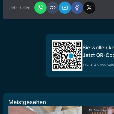
Jetzt teilen
Sie wollen k
Jetzt QR-Co
iOS: ★ 4.5 von 5
And
Meistgesehen