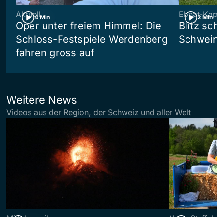
Aktuell
Ebnat-Kap
4 Min
2 Min
Oper unter freiem Himmel: Die
Blitz sc
Schloss-Festspiele Werdenberg
Schwein
fahren gross auf
Weitere News
Videos aus der Region, der Schweiz und aller Welt