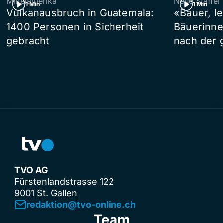
Mittelamerika
Neue Staffel
1 Min
1 Min
Vulkanausbruch in Guatemala:
«Bauer, l
1400 Personen in Sicherheit
Bäuerinne
gebracht
nach der 
TVO AG
Fürstenlandstrasse 122
9001 St. Gallen
redaktion@tvo-online.ch
Team