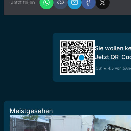
Jetzt teilen
Sie wollen k
Jetzt QR-Co
iOS: ★ 4.5 von 5
And
Meistgesehen