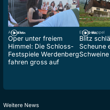
Aktuell
Ebnat-Kappel
4 Min
2 Min
Oper unter freiem
Blitz schlä
Himmel: Die Schloss-
Scheune e
Festspiele Werdenberg
Schweine 
fahren gross auf
Weitere News