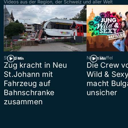
Videos aus der Region, der Schweiz und aller Welt
St.Gallen
Neue Staffel
2 Min
1 Min
Zug kracht in Neu
Die Crew v
St.Johann mit
Wild & Sexy
Fahrzeug auf
macht Bulg
Bahnschranke
unsicher
zusammen