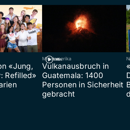
Mittelamerika
N
1 Min
on «Jung,
Vulkanausbruch in
«
: Refilled»
Guatemala: 1400
arien
Personen in Sicherheit
gebracht