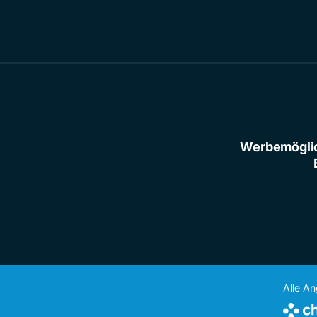
Werbemögli
Alle A