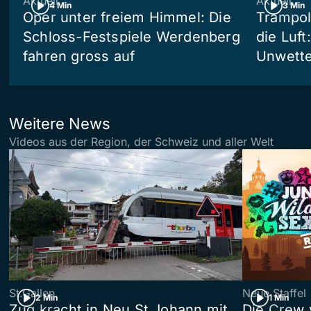
Aktuell
Aktuell
4 Min
3 Min
Oper unter freiem Himmel: Die
Trampol
Schloss-Festspiele Werdenberg
die Luft
fahren gross auf
Unwetter
Weitere News
Videos aus der Region, der Schweiz und aller Welt
St.Gallen
Neue Staffel
2 Min
1 Min
Zug kracht in Neu St.Johann mit
Die Crew 