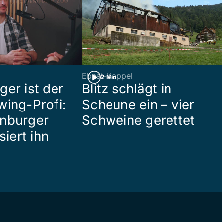
Ebnat-Kappel
2 Min
ger ist der
Blitz schlägt in
wing-Profi:
Scheune ein – vier
enburger
Schweine gerettet
siert ihn