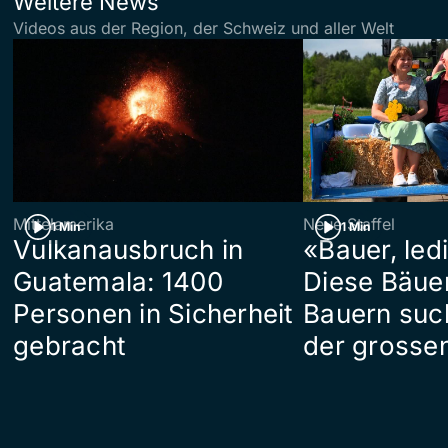
Weitere News
Videos aus der Region, der Schweiz und aller Welt
Mittelamerika
Neue Staffel
1 Min
1 Min
Vulkanausbruch in
«Bauer, led
Guatemala: 1400
Diese Bäue
Personen in Sicherheit
Bauern suc
gebracht
der grosse