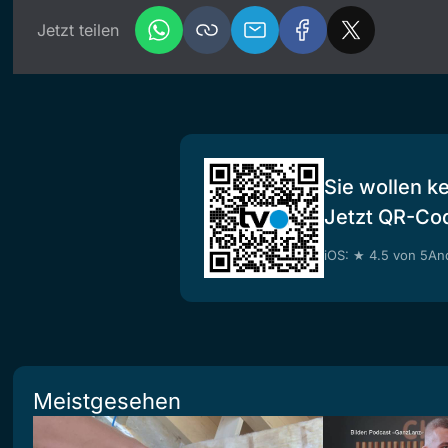
Jetzt teilen
Sie wollen k
Jetzt QR-Co
iOS: ★ 4.5 von 5
And
Meistgesehen