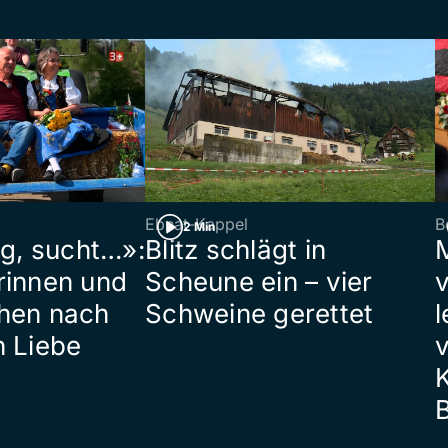
Ebnat-Kappel
B
2 Min
ig, sucht…»:
Blitz schlägt in
rinnen und
Scheune ein – vier
hen nach
Schweine gerettet
l
n Liebe