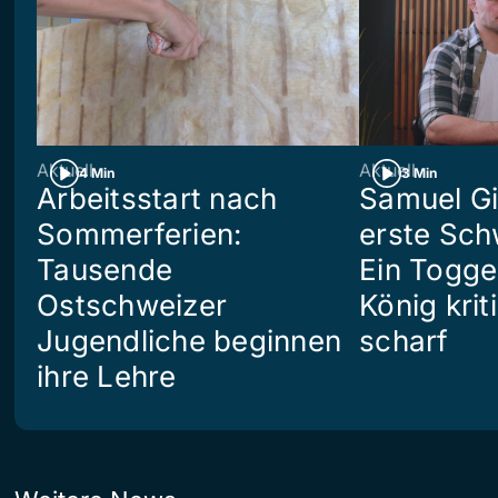
Aktuell
Aktuell
4 Min
3 Min
Arbeitsstart nach
Samuel Gi
Sommerferien:
erste Sch
Tausende
Ein Togg
Ostschweizer
König kriti
Jugendliche beginnen
scharf
ihre Lehre