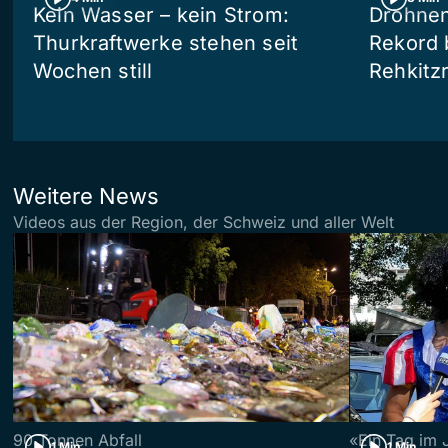
Kein Wasser – kein Strom:
Drohnen
Thurkraftwerke stehen seit
Rekord 
Wochen still
Rehkitz
Weitere News
Videos aus der Region, der Schweiz und aller Welt
90 Tonnen Abfall
«Ein Tag im 
1 Min
1 Min