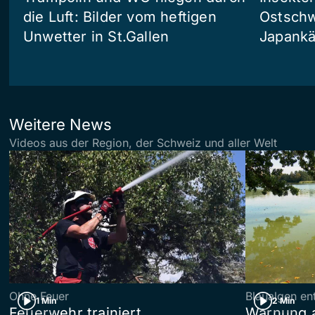
die Luft: Bilder vom heftigen
Ostschw
Unwetter in St.Gallen
Japankä
Weitere News
Videos aus der Region, der Schweiz und aller Welt
Ohne Feuer
Blaualgen en
1 Min
2 Min
Feuerwehr trainiert
Warnung 