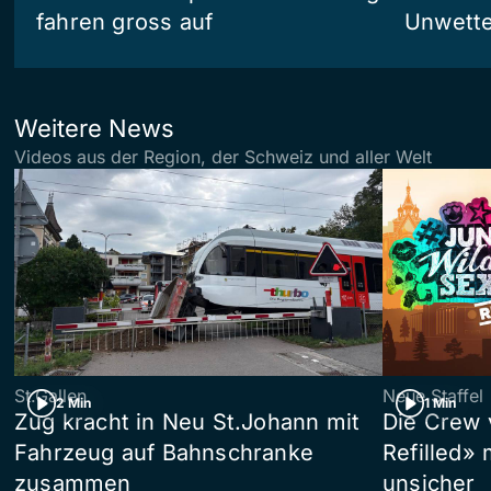
fahren gross auf
Unwetter
Weitere News
Videos aus der Region, der Schweiz und aller Welt
St.Gallen
Neue Staffel
2 Min
1 Min
Zug kracht in Neu St.Johann mit
Die Crew 
Fahrzeug auf Bahnschranke
Refilled»
zusammen
unsicher