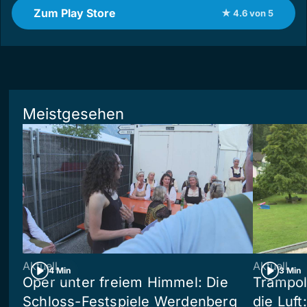
Zum Play Store
★ 4.6 von 5
Meistgesehen
Aktuell
Aktuell
4 Min
3 Min
Oper unter freiem Himmel: Die
Trampol
Schloss-Festspiele Werdenberg
die Luft